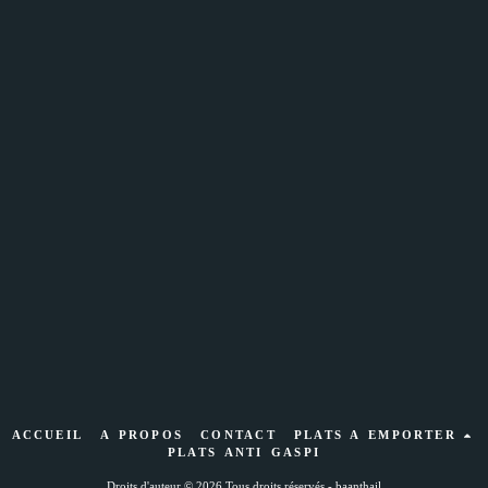
ACCUEIL
A PROPOS
CONTACT
PLATS A EMPORTER
PLATS ANTI GASPI
Droits d'auteur © 2026 Tous droits réservés -
baanthail