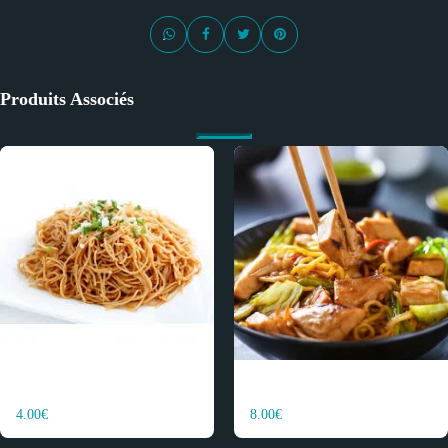
Produits Associés
NOUILLES SAUTEES
NOUILLES SAUTEES au
NOUNATU
NOUPOUL
nature
POULET
4.00
€
8.00
€