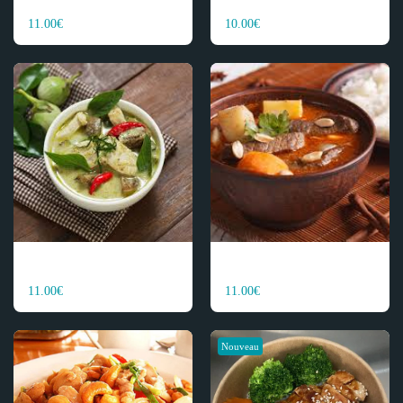
POUPANA
PANANG )
11.00
€
10.00
€
POULET CURRY VERT
POULET CURRY ROUGE (
POUVERT
POUMASS
MASSAMAN )
11.00
€
11.00
€
Nouveau